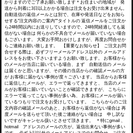
かりますのでご了承お願い致します＊お住まいの地域が 発
送から到着に3日以上かかる場合は注文をお受け出来ません。
自動送信の返信メールとは別で、在庫や発送日などをお知ら
せする”注文内容のご案内””タイトルの 返信メールをご注文か
ら24時間以内にお送りしていますので、24時間経過しても返
信がない場合は 何らかの不具合でメールが届いていない場合
もございます。 大変お手間おかけしますが、再度お問合せか
らご連絡お願い致します。 【重要なお知らせ】 ご注文お問
合せする際は、必ずフリーメールアドレス以外の メールアド
レスををお使い下さいますようお願い致します。 お客様から
のメールが当店に届いている場合、まず 自動送信の メール
は届くかと思いますが、その後の当店からの確認メールの方
が お客様に届かない事例が度々ございます。 当店からお客様
に返信したメールが、エラーで返ってきますと、 当店のメー
ルがお客様に届いていないことが確認できますが、 こちらに
エラーで返ってこない事例が多い為、 お客様にメールが届い
ているつもりで注文をお受けしています。 こちらからのご注
文内容の確認メールのあと、お客様から返信がない場合は 再
度メールを送らせて頂いた後ご連絡がない場合は 申し訳な
いですがキャンセル扱いとさせて頂きます。 ＊特にgmail 、
hotmail アドレスのメールの方が。返信出来ない事例が多い
です。 必ず上記以外のメールアドレスでのお問合せ ご注文