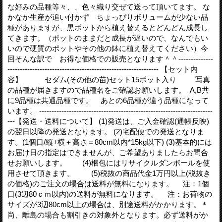
な好みの品種等々、、色々織り交ぜて送って頂いてます。 な
かなか生産が追い付かず ちょっぴりボリュームが少ない品
種がありますが、黒ポットから植え替えるとどんどん成長し
てきます。（ポットのままだと成長が遅いので、なんでもい
いので硬質のポットやその他の鉢に植え替えてください）今
回そんな訳で お得な価格での販売となります＾＾--------------
------------------------------------------------------------- 【セット内
容】 セダム(その他の苗)セット15ポット入り 写真
の品種が届きますので品種名をご確認お願いします。 A,B共
に9品種は共通品種です。 あとの6品種が違う品種になって
います。 ----------------------------------------------------------------------
---【発送・送料について】 (1)発送は、ご入金確認(通帳反映)
の翌日以降の発送となります。 (2)宅配便での発送となりま
す。(1個口/縦+横＋高さ＝80cm以内*15kg以下) (3)基本的には
お届け日の指定はできませんが、ご希望ありましたらお問合
せお願いします。 (4)梱包にはリサイクルダンボールを使
用させて頂きます。 (5)税抜の商品代金1万円以上(税抜き
の価格)のご注文の場合は送料が無料になります。 注：1個
口(3辺80ｃｍ以内)の送料が無料になります。 注：お荷物の
サイズが3辺80cm以上の場合は、別途送料がかかります。＊
尚、離島の場合も割引きの対象外となります。必ず送料がか