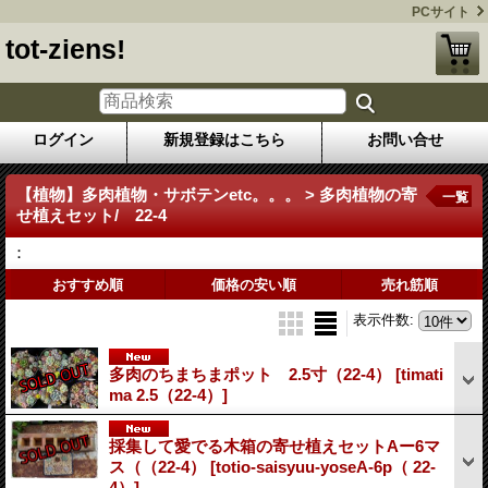
PCサイト
tot-ziens!
ログイン
新規登録はこちら
お問い合せ
【植物】多肉植物・サボテンetc。。。 > 多肉植物の寄
一覧
せ植えセット/ 22-4
：
おすすめ順
価格の安い順
売れ筋順
表示件数
:
多肉のちまちまポット 2.5寸（22-4）
[timati
ma 2.5（22-4）]
採集して愛でる木箱の寄せ植えセットAー6マ
ス（（22-4）
[totio-saisyuu-yoseA-6p（ 22-
4）]