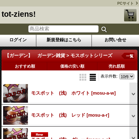
PCサイト
tot-ziens!
ログイン
新規登録はこちら
お問い合せ
【ガーデン】 ガーデン雑貨 > モスポットシリーズ
一覧
おすすめ順
価格の安い順
売れ筋順
表示件数
:
モスポット (浅) ホワイト
[mosu-a-w]
モスポット (浅) レッド
[mosu-a-r]