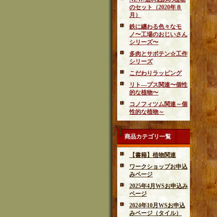
のセット（2020年８
月）
鉄に纏わる色々なモ
ノ〜工場のおじいさん
シリーズ〜
多肉とサボテン☆工作
シリーズ
こだわりラッピング
リト―プス関連〜個性
的な植物〜
コノフィツム関連～個
性的な植物～
商品カテゴリ一覧
【書籍】植物関連
ワークショップお申込
みページ
2025年4月WSお申込み
ページ
2024年10月WSお申込
みページ（タイル）