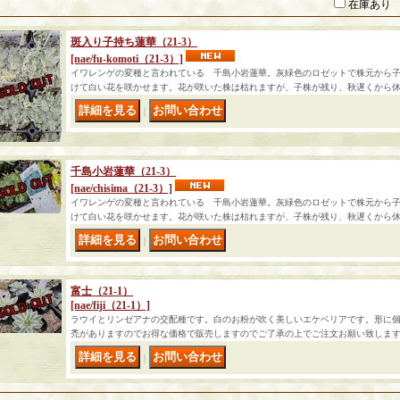
在庫あり
斑入り子持ち蓮華（21-3）
[nae/fu-komoti（21-3）]
イワレンゲの変種と言われている 千島小岩蓮華。灰緑色のロゼットで株元から
けて白い花を咲かせます。花が咲いた株は枯れますが、子株が残り、秋遅くから休
｜
千島小岩蓮華（21-3）
[nae/chisima（21-3）]
イワレンゲの変種と言われている 千島小岩蓮華。灰緑色のロゼットで株元から
けて白い花を咲かせます。花が咲いた株は枯れますが、子株が残り、秋遅くから休
｜
富士（21-1）
[nae/fiji（21-1）]
ラウイとリンゼアナの交配種です。白のお粉が吹く美しいエケベリアです。形に
禿がありますのでお得な価格で販売しますのでご了承の上でご注文お願い致します
｜