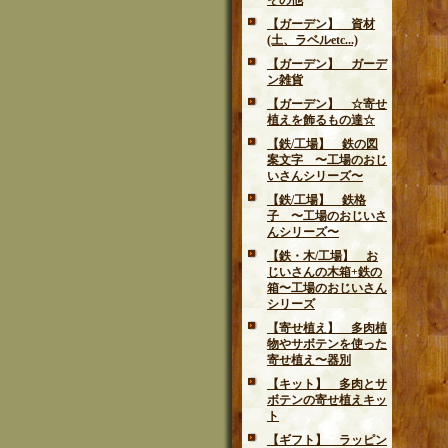
その他
【ガーデン】 資材
(土、ラベルetc...)
【ガーデン】 ガーデ
ン雑貨
【ガーデン】 ☆寄せ
植えを飾るもの達☆
【鉄/工場】 鉄の図
案文字 〜工場のおじ
いさんシリーズ〜
【鉄/工場】 鉄格
子 〜工場のおじいさ
んシリーズ〜
【鉄・木/工場】 お
じいさんの木箱+鉄の
箱〜工場のおじいさん
シリーズ
【寄せ植え】 多肉植
物やサボテンを使った
寄せ植え〜器別
【キット】 多肉とサ
ボテンの寄せ植えキッ
ト
【ギフト】 ラッピン