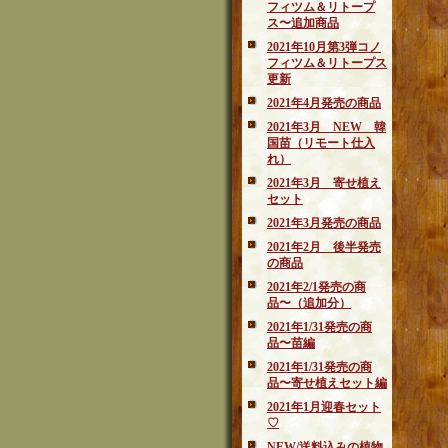
フィツム＆リトープ
ス〜追加商品
2021年10月第3弾コノ
フィツム＆リトープス
更新
2021年4月発売の商品
2021年3月 NEW 韓
国苗（リモート仕入
れ）
2021年3月 寄せ植え
セット
2021年3月発売の商品
2021年2月 後半発売
の商品
2021年2/1発売の商
品〜（追加分）
2021年1/31発売の商
品〜苗編
2021年1/31発売の商
品〜寄せ植えセット編
2021年1月迎春セット
♡
NEW/送料込みの植物