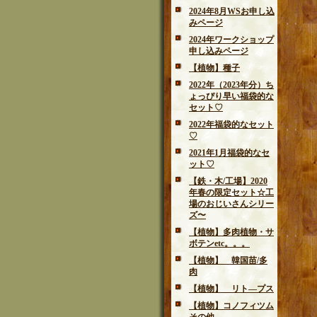
2024年8月WSお申し込
みページ
2024年ワークショップ
申し込みページ
【植物】種子
2022年（2023年分）ち
ょっぴり早い福袋的な
セット♡
2022年福袋的なセット
♡
2021年1月福袋的なセ
ット♡
【鉄・木/工場】2020
年春の限定セット☆工
場のおじいさんシリー
ズ〜
【植物】多肉植物・サ
ボテンetc。。。
【植物】 韓国苗/多
肉
【植物】 リト―プス
【植物】コノフィツム