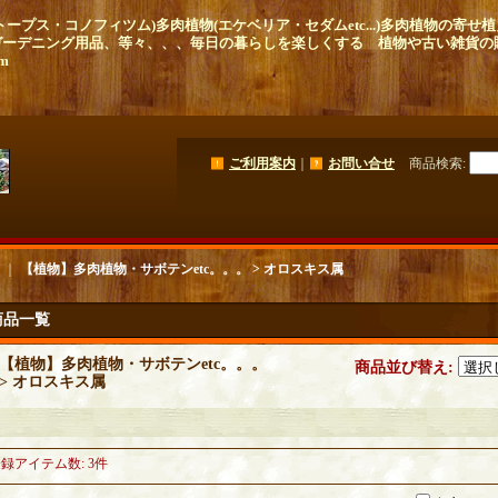
ープス・コノフィツム)多肉植物(エケベリア・セダムetc...)多肉植物の寄
ガーデニング用品、等々、、、毎日の暮らしを楽しくする 植物や古い雑貨の
om
ご利用案内
｜
お問い合せ
商品検索
:
｜
【植物】多肉植物・サボテンetc。。。 > オロスキス属
商品一覧
【植物】多肉植物・サボテンetc。。。
商品並び替え
:
> オロスキス属
：
登録アイテム数
:
3件