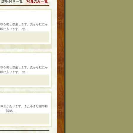
説明付き一覧
写真のみ一覧
子株を出し群生します。夏から秋にか
眠に入ります。 や…
子株を出し群生します。夏から秋にか
眠に入ります。 や…
個体差があります。また小さな傷や粉
。 【学名…