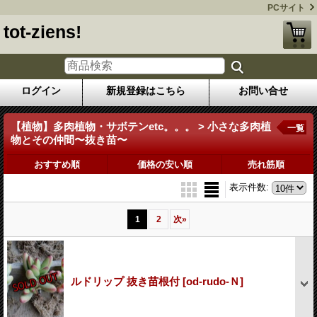
PCサイト
tot-ziens!
ログイン
新規登録はこちら
お問い合せ
【植物】多肉植物・サボテンetc。。。 > 小さな多肉植
一覧
物とその仲間〜抜き苗〜
おすすめ順
価格の安い順
売れ筋順
表示件数
:
1
2
次
»
ルドリップ 抜き苗根付
[od-rudo-Ｎ]