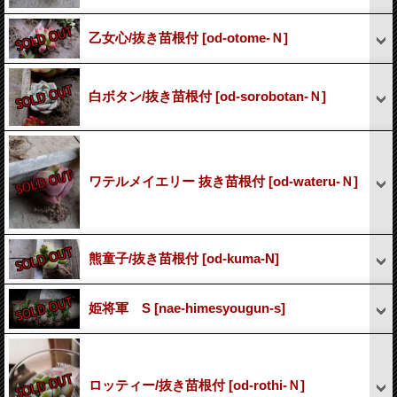
乙女心/抜き苗根付
[od-otome-Ｎ]
白ボタン/抜き苗根付
[od-sorobotan-Ｎ]
ワテルメイエリー 抜き苗根付
[od-wateru-Ｎ]
熊童子/抜き苗根付
[od-kuma-N]
姫将軍 S
[nae-himesyougun-s]
ロッティー/抜き苗根付
[od-rothi-Ｎ]