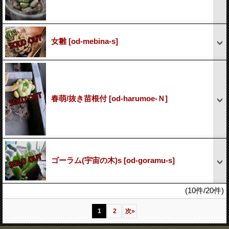
女雛
[od-mebina-s]
春萌/抜き苗根付
[od-harumoe-Ｎ]
ゴーラム(宇宙の木)s
[od-goramu-s]
(10件/20件)
1
2
次
»