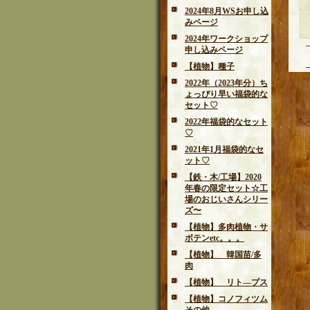
2024年8月WSお申し込
みページ
2024年ワークショップ
申し込みページ
【植物】種子
2022年（2023年分）ち
ょっぴり早い福袋的な
セット♡
2022年福袋的なセット
♡
2021年1月福袋的なセ
ット♡
【鉄・木/工場】2020
年春の限定セット☆工
場のおじいさんシリー
ズ〜
【植物】多肉植物・サ
ボテンetc。。。
【植物】 韓国苗/多
肉
【植物】 リト―プス
【植物】コノフィツム