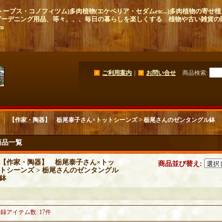
ープス・コノフィツム)多肉植物(エケベリア・セダムetc...)多肉植物の寄
ガーデニング用品、等々、、、毎日の暮らしを楽しくする 植物や古い雑貨の
om
ご利用案内
｜
お問い合せ
商品検索
:
｜
【作家・陶器】 栃尾泰子さん×トットシーンズ > 栃尾さんのゼンタングル鉢
商品一覧
【作家・陶器】 栃尾泰子さん×トッ
商品並び替え
:
トシーンズ > 栃尾さんのゼンタングル
鉢
：
登録アイテム数
:
17件