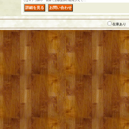
ではキノコ鉢や 長鉢でお馴染みの栃尾さんで…
｜
在庫あり