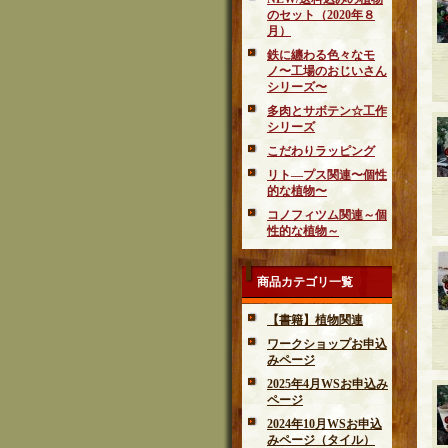
のセット（2020年８
月）
鉄に纏わる色々なモ
ノ〜工場のおじいさん
シリーズ〜
多肉とサボテン☆工作
シリーズ
こだわりラッピング
リト―プス関連〜個性
的な植物〜
コノフィツム関連～個
性的な植物～
商品カテゴリ一覧
【書籍】植物関連
ワークショップお申込
みページ
2025年4月WSお申込み
ページ
2024年10月WSお申込
みページ（タイル）