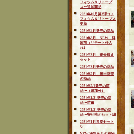
フィツム＆リトープ
ス〜追加商品
2021年10月第3弾コノ
フィツム＆リトープス
更新
2021年4月発売の商品
2021年3月 NEW 韓
国苗（リモート仕入
れ）
2021年3月 寄せ植え
セット
2021年3月発売の商品
2021年2月 後半発売
の商品
2021年2/1発売の商
品〜（追加分）
2021年1/31発売の商
品〜苗編
2021年1/31発売の商
品〜寄せ植えセット編
2021年1月迎春セット
♡
NEW/送料込みの植物