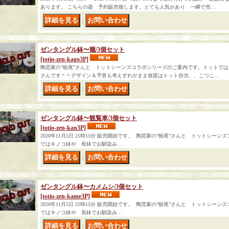
あります。 こちらの器 予約販売致します。とても人気があり 一瞬で売…
｜
ゼンタングル鉢〜籠/3個セット
[totio-zen-kago3P]
陶芸家の”栃尾”さんと トットシーンズコラボシリーズのご案内です。トットで
さんです＾＾デザイン＆予算も考えずわがまま放題はトット担当、、こつこ…
｜
ゼンタングル鉢〜観覧車/3個セット
[totio-zen-kan3P]
2020年11月5日 21時15分 販売開始です。 陶芸家の”栃尾”さんと トットシ
ではキノコ鉢や 長鉢でお馴染み…
｜
ゼンタングル鉢〜カメムシ/3個セット
[totio-zen-kame3P]
2020年11月5日 21時15分 販売開始です。 陶芸家の”栃尾”さんと トットシ
ではキノコ鉢や 長鉢でお馴染み…
｜