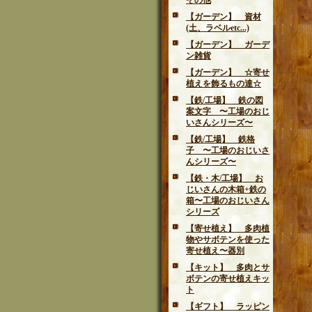
その他
【ガーデン】 資材
(土、ラベルetc...)
【ガーデン】 ガーデ
ン雑貨
【ガーデン】 ☆寄せ
植えを飾るもの達☆
【鉄/工場】 鉄の図
案文字 〜工場のおじ
いさんシリーズ〜
【鉄/工場】 鉄格
子 〜工場のおじいさ
んシリーズ〜
【鉄・木/工場】 お
じいさんの木箱+鉄の
箱〜工場のおじいさん
シリーズ
【寄せ植え】 多肉植
物やサボテンを使った
寄せ植え〜器別
【キット】 多肉とサ
ボテンの寄せ植えキッ
ト
【ギフト】 ラッピン