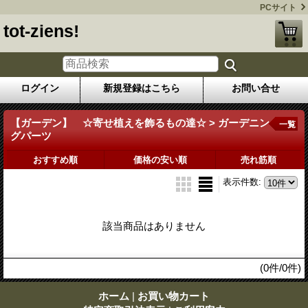
PCサイト
tot-ziens!
ログイン
新規登録はこちら
お問い合せ
【ガーデン】 ☆寄せ植えを飾るもの達☆ > ガーデニン
一覧
グパーツ
おすすめ順
価格の安い順
売れ筋順
表示件数
:
該当商品はありません
(0件/0件)
ホーム
|
お買い物カート