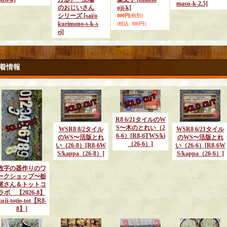
masu-k-2.5]
のおじいさん
oji-k]
シリーズ
[sai/o
800円
(税別)
kurimono-s-k-s
(税込
:
880円)
ei]
着情報
R8 6/21タイルのW
S〜木のとれい（2
WSR8 8/2タイル
WSR8 6/21タイル
6-6）
[R8-6TWS/ki
のWS〜活版とれ
のWS〜活版とれ
（26-6）]
い（26-8）
[R8-6W
い（26-6）
[R8-6W
S/kappa（26-8）]
S/kappa（26-6）]
数字の器作りのワ
ークショップ〜栃
尾さん＆トットコ
ラボ 【2026-8】
suji-totio-tot【R8-
8】]