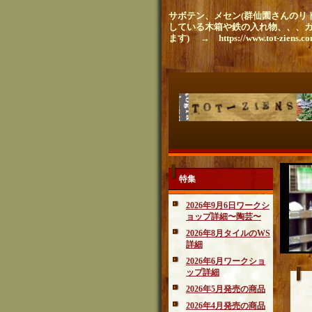
サボテン、メセン(群仙園さんのリト
している木箱や鉄の入れ物、、、
ます) → https://www.tot-ziens.c
特集
2026年9月6日ワークシ
ョップ詳細〜陶芸〜
2026年8月タイルのWS
詳細
2026年6月ワークショ
ップ詳細
よ
2026年5月発売の商品
2026年4月発売の商品