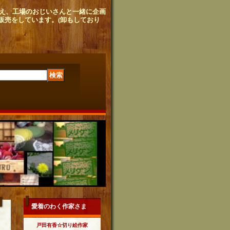
せ植え、工場のおじいさんと
一緒に企画
販売をしています。
(卸もしており
愛着のわく作家さま
戸田有香☆切り絵作家