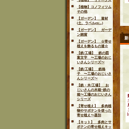
【植物】 リト―プス
【植物】コノフィツム
その他
【ガーデン】 資材
(土、ラベルetc...)
【ガーデン】 ガーデ
ン雑貨
新
【ガーデン】 ☆寄せ
植えを飾るもの達☆
【鉄/工場】 鉄の図
案文字 〜工場のおじ
いさんシリーズ〜
【鉄/工場】 鉄格
子 〜工場のおじいさ
んシリーズ〜
【鉄・木/工場】 お
じいさんの木箱+鉄の
箱〜工場のおじいさん
シリーズ
【寄せ植え】 多肉植
物やサボテンを使った
[
寄せ植え〜器別
【キット】 多肉とサ
ボテンの寄せ植えキッ