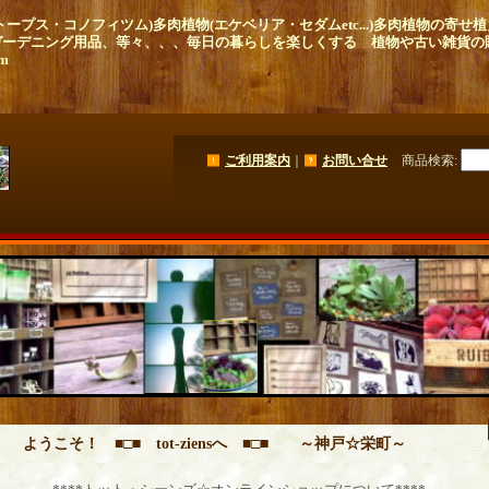
ープス・コノフィツム)多肉植物(エケベリア・セダムetc...)多肉植物の寄
ガーデニング用品、等々、、、毎日の暮らしを楽しくする 植物や古い雑貨の
om
ご利用案内
｜
お問い合せ
商品検索
:
うこそ！ ■□■ tot-ziensへ ■□■ ～神戸☆栄町～