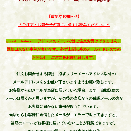
ＪＵＧＥＭブログ・・・・・・
http://tot-ziens.jugem.jp/
【重要なお知らせ】
＊ご注文・お問合せの前に、必ずお読みください。＊
gmail 、hotmail アドレスのメールではご注文お受けできません。
返信出来ない事例が多いです。
必ず上記以外のメールアドレスでの
お問合せ ご注文をお願い致します。
ご注文お問合せする際は、必ずフリーメールアドレス以外の
メールアドレスををお使い下さいますようお願い致します。
お客様からのメールが当店に届いている場合、まず 自動送信の
メールは届くかと思いますが、
その後の当店からの
確認メールの方が
お客様に届かない事例が度々ございます。
当店からお客様に返信したメールが、
エラーで返ってきますと、
当店のメールがお客様に届いていないことが確認できますが、