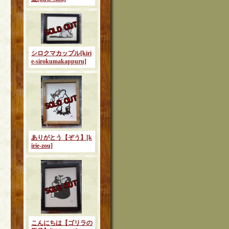
シロクマカップル
[kiri
e-sirokumakappuru]
ありがとう【ぞう】
[k
irie-zou]
こんにちは【ゴリラの