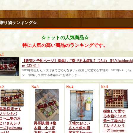
贈り物ランキング☆
☆トットの人気商品☆
特に人気の高い商品のランキングです。
o.1
【販売と予約ページ】採集して愛でる木箱R-7（25-4）
[H-Y/saishushi
te（25-4）]
2019年爆誕した（大げさでごめんなさい）採集して愛でる木箱の 2025年バージョ
ン ”採集して愛でる木箱R-7” を発売しま…
o.2
No.3
No.4
No.5
再販/限定☆モ
採集して愛で
ノサシキバ
る木箱/2.5ｃｍ
コ〜工場のお
角〜工場のお
じいさんシリ
再再販/贈り物
工場のおじい
じいさんシリ
ーズ
[sai/mono
木箱－小（正
さんの鉄の図
ーズ
[saisyuu--
sasi-k]
方形）〜工場
案文字
[zuanm