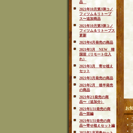
品
2021年10月第3弾コノ
フィツム＆リトープ
ス〜追加商品
2021年10月第3弾コノ
フィツム＆リトープス
更新
2021年4月発売の商品
2021年3月 NEW 韓
国苗（リモート仕入
れ）
2021年3月 寄せ植え
セット
2021年3月発売の商品
2021年2月 後半発売
の商品
2021年2/1発売の商
品〜（追加分）
お
2021年1/31発売の商
品〜苗編
2021年1/31発売の商
品〜寄せ植えセット編
2021年1月迎春セット