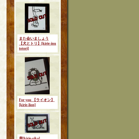
また会いましょう
【犬とトリ】
[kirie-inu
totori]
For you 【ライオン】
[kirie-lion]
鹿
[kirie-sika]