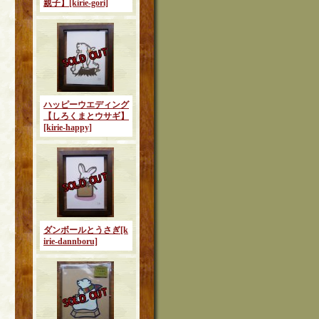
親子】
[kirie-gori]
ハッピーウエディング
【しろくまとウサギ】
[kirie-happy]
ダンボールとうさぎ
[k
irie-dannboru]