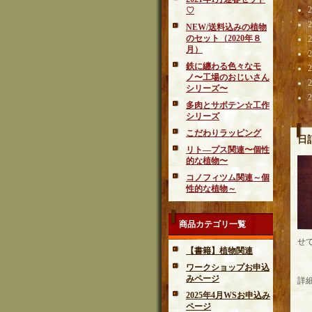
♡
NEW/送料込みの植物
のセット（2020年８
月）
鉄に纏わる色々なモ
ノ〜工場のおじいさん
シリーズ〜
多肉とサボテン☆工作
シリーズ
こだわりラッピング
日
リト―プス関連〜個性
的な植物〜
コノフィツム関連～個
性的な植物～
商品カテゴリ一覧
せ
【書籍】植物関連
ワークショップお申込
みページ
詳
2025年4月WSお申込み
ページ