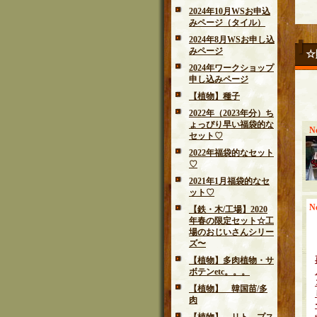
2024年10月WSお申込
みページ（タイル）
2024年8月WSお申し込
みページ
☆
2024年ワークショップ
申し込みページ
【植物】種子
2022年（2023年分）ち
ょっぴり早い福袋的な
N
セット♡
2022年福袋的なセット
♡
2021年1月福袋的なセ
ット♡
N
【鉄・木/工場】2020
年春の限定セット☆工
場のおじいさんシリー
ズ〜
【植物】多肉植物・サ
ボテンetc。。。
【植物】 韓国苗/多
肉