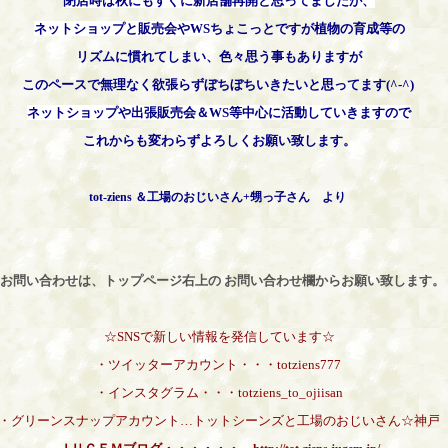
閉店時は秋にもすぐに新店舗再開と思ってましたが、
ネットショップと販売会やWS
ちょこっとですが植物の育成等の
リズムに慣れてしまい、色々思う事もありますが
このペースで
無理なく欲張らずぼちぼちいきたいと思ってます(^-^)
ネットショップや出張販売会＆WS等中心に活動していきますので
これからも変わらずよろしくお願い致します。
tot-ziens ＆工場のおじいさん+甥っ子さん より
*お問い合わせは、トップページ右上の
お問い合わせ欄からお願い致します。
☆SNSで新しい情報を発信しています☆
・ツイッターアカウント・・・totziens777
・インスタグラム・・・totziens_to_ojiisan
・グリーンスナップアカウント…トットシーンズと工場のおじいさん☆神戸