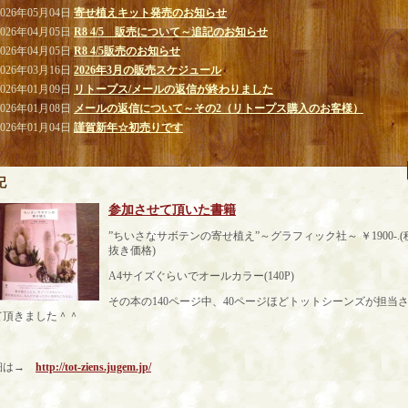
2026年05月04日
寄せ植えキット発売のお知らせ
2026年04月05日
R8 4/5 販売について～追記のお知らせ
2026年04月05日
R8 4/5販売のお知らせ
2026年03月16日
2026年3月の販売スケジュール
2026年01月09日
リトープス/メールの返信が終わりました
2026年01月08日
メールの返信について～その2（リトープス購入のお客様）
2026年01月04日
謹賀新年☆初売りです
記
参加させて頂いた書籍
”ちいさなサボテンの寄せ植え”～グラフィック社～ ￥1900-.(
抜き価格)
A4サイズぐらいでオールカラー(140P)
その本の140ページ中、40ページほどトットシーンズが担当
て頂きました＾＾
細は→
http://tot-ziens.jugem.jp/