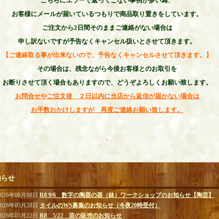
こちらにエラーで返ってこない事例が多い為、
お客様にメールが
届いているつもりで
商品取り置きをしています。
ご注文から2日間そのままご連絡がない場合は
申し訳ないですが予告なく
キャンセル扱いとさせて頂きます。
【ご連絡取る事が出来ないので、予告なくキャンセルさせて頂きます。】
その場合は、残念ながら今後お客様とのお取引を
お断りさせて頂く場合もありますので、
どうぞよろしくお願い致します。
お問合せやご注文後 ２日以内に当店から返信が届かない場合は
お手数おかけしますが
再度ご連絡お願い致します。
知らせ
2026年08月08日
R8 9/6 数字の陶器の器（鉢）ワークショップのお知らせ【陶芸】
2026年05月28日
タイルのWS募集のお知らせ（今夜20時受付）
2026年05月22日
R8 5/22 苗の販売のお知らせ