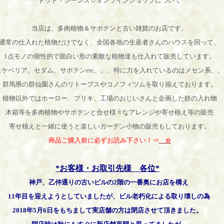
****トット・シーンズ☆オンラインショップについて****
当店は、多肉植物＆サボテンと古い雑貨のお店です。
通常の仕入れた植物だけでなく、
全国各地の生産者さんのハウスを回って、
1点モノの個性的で面白い形の素敵な植物達も仕入れて販売しています。
エケベリア、セダム、サボテンetc、、、特に力を入れているのはメセン系、、
群馬県の群仙園さんのリトープスやコノフィツムを
取り揃えております。
植物以外ではホーロー、ブリキ、工場のおじいさんと企画した鉄の入れ物
木箱等を多肉植物やサボテンと合せ様々なアレンジや寄せ植え等の販売
寄せ植えと一緒に使うと楽しいガーデン小物の販売もしております。
商品ご購入前に必ずお読み下さい！⇒
☆
*お客様・お取引先様 各位*
神戸、乙仲通りの古いビルの2階の一番奥にお店を構え
11年目を迎えようとしていましたが、ビル老朽化による取り壊しの為
2018年5月6日をもちまして実店舗の方は閉店させて頂きました。