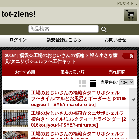
PCサイト
tot-ziens!
ログイン
新規登録はこちら
お問い合せ
2016年福袋☆工場のおじいさんの福箱 > 福☆小さな家
一覧
具/タニサボシェルフ〜工作キット
おすすめ順
価格の安い順
売れ筋順
表示件数
:
工場のおじいさんの福箱☆タニサボシェル
フ〜タイル/マルとお風呂とボーダーと
[2016k
oujyou-f-TSYEY-ma-ofuro-bo]
工場のおじいさんの福箱☆タニサボシェルフ
横向き〜タイル/ミルクティーとラベンダー
[2
016koujyou-f-TSYEY-mirurabe]
工場のおじいさんの福箱☆タニサボシェルフ