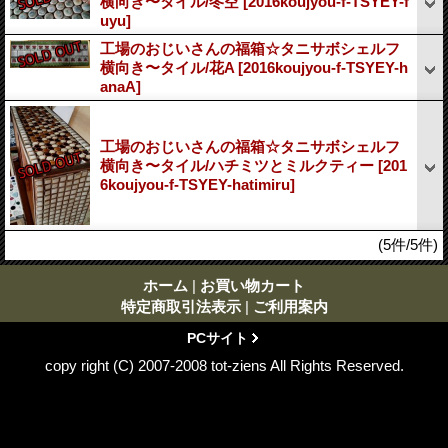
横向き〜タイル/冬空
[2016koujyou-f-TSYEY-f
uyu]
工場のおじいさんの福箱☆タニサボシェルフ
横向き〜タイル/花A
[2016koujyou-f-TSYEY-h
anaA]
工場のおじいさんの福箱☆タニサボシェルフ
横向き〜タイル/ハチミツとミルクティー
[201
6koujyou-f-TSYEY-hatimiru]
(5件/5件)
ホーム
|
お買い物カート
特定商取引法表示
|
ご利用案内
PCサイト
copy right (C) 2007-2008 tot-ziens All Rights Reserved.