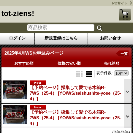
PCサイト
tot-ziens!
ログイン
新規登録はこちら
お問い合せ
2025年4月WSお申込みページ
一覧
おすすめ順
価格の安い順
売れ筋順
表示件数
:
【予約ページ】採集して愛でる木箱R-
7WS（25-4）
[YO/WS/saishushite-yose（25-
4）]
【予約ページ】採集して愛でる木箱R-
7WS（25-4）
[YO/WS/saishushite-yose（25-
4）]
(2件/2件)