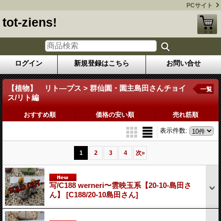
PCサイト
tot-ziens!
ログイン
新規登録はこちら
お問い合せ
【植物】 リト―プス > 群仙園・園主島田さんチョイ
一覧
ス/リト編
おすすめ順
価格の安い順
売れ筋順
表示件数
:
1
2
3
4
次
»
写/C188 werneri〜雲映玉系【20-10-島田さ
ん】
[C188/20-10島田さん]