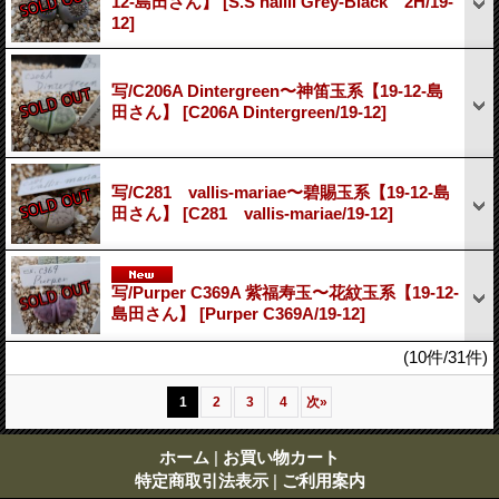
12-島田さん】
[S.S hallii Grey-Black 2H/19-
12]
写/C206A Dintergreen〜神笛玉系【19-12-島
田さん】
[C206A Dintergreen/19-12]
写/C281 vallis-mariae〜碧賜玉系【19-12-島
田さん】
[C281 vallis-mariae/19-12]
写/Purper C369A 紫福寿玉〜花紋玉系【19-12-
島田さん】
[Purper C369A/19-12]
(10件/31件)
1
2
3
4
次
»
ホーム
|
お買い物カート
特定商取引法表示
|
ご利用案内