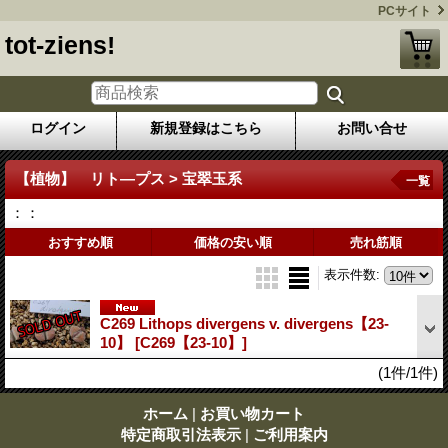
PCサイト
tot-ziens!
ログイン
新規登録はこちら
お問い合せ
【植物】 リト―プス > 宝翠玉系
一覧
：：
おすすめ順
価格の安い順
売れ筋順
表示件数
:
C269 Lithops divergens v. divergens【23-
10】
[C269【23-10】]
(1件/1件)
ホーム
|
お買い物カート
特定商取引法表示
|
ご利用案内