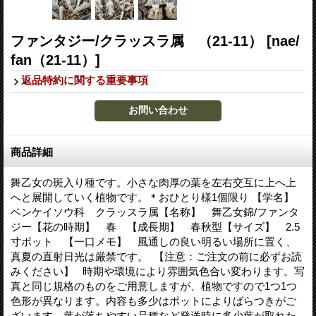
ファンタジー/クラッスラ属 （21-11）
[nae/
fan（21-11）]
返品特約に関する重要事項
商品詳細
舞乙女の斑入り種です。小さな肉厚の葉を左右交互に上へ上
へと展開していく植物です。＊おひとり様1個限り 【学名】
ベンケイソウ科 クラッスラ属【名称】 舞乙女錦/ファンタ
ジー【花の時期】 春 【成長期】 春秋型【サイズ】 2.5
寸ポット 【一口メモ】 風通しの良い明るい場所に置く、
真夏の直射日光は厳禁です。 【注意：ご注文の前に必ずお読
みください】 時期や環境により雰囲気色合い変わります。写
真と同じ規格のものをご用意しますが、植物ですので1つ1つ
色形が異なります。内容も多少はポットによりばらつきがご
ざいます。葉が落ちやすい品種など発送時に多少葉が取れた