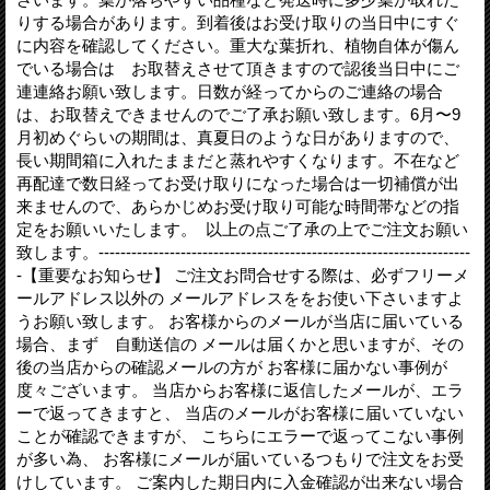
りする場合があります。到着後はお受け取りの当日中にすぐ
に内容を確認してください。重大な葉折れ、植物自体が傷ん
でいる場合は お取替えさせて頂きますので認後当日中にご
連連絡お願い致します。日数が経ってからのご連絡の場合
は、お取替えできませんのでご了承お願い致します。6月〜9
月初めぐらいの期間は、真夏日のような日がありますので、
長い期間箱に入れたままだと蒸れやすくなります。不在など
再配達で数日経ってお受け取りになった場合は一切補償が出
来ませんので、あらかじめお受け取り可能な時間帯などの指
定をお願いいたします。 以上の点ご了承の上でご注文お願い
致します。--------------------------------------------------------------------
-【重要なお知らせ】 ご注文お問合せする際は、必ずフリーメ
ールアドレス以外の メールアドレスををお使い下さいますよ
うお願い致します。 お客様からのメールが当店に届いている
場合、まず 自動送信の メールは届くかと思いますが、その
後の当店からの確認メールの方が お客様に届かない事例が
度々ございます。 当店からお客様に返信したメールが、エラ
ーで返ってきますと、 当店のメールがお客様に届いていない
ことが確認できますが、 こちらにエラーで返ってこない事例
が多い為、 お客様にメールが届いているつもりで注文をお受
けしています。 ご案内した期日内に入金確認が出来ない場合