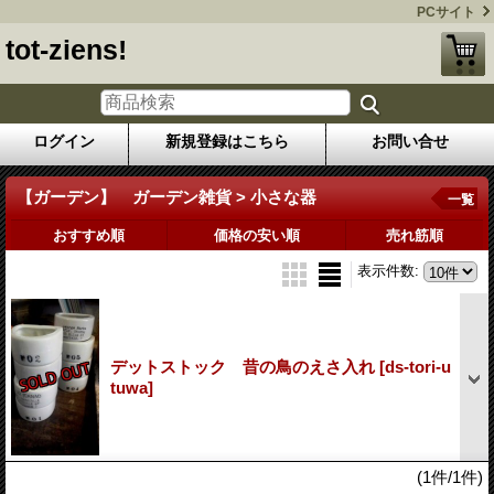
PCサイト
tot-ziens!
ログイン
新規登録はこちら
お問い合せ
【ガーデン】 ガーデン雑貨 > 小さな器
一覧
おすすめ順
価格の安い順
売れ筋順
表示件数
:
デットストック 昔の鳥のえさ入れ
[ds-tori-u
tuwa]
(1件/1件)