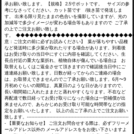
承お願い致します。 【規格】 2.5寸ポットです。 サイズの参
考になさってください。カット苗です /抜き苗で発送しま
す。 出来る限り見たままの色合いを撮影していますが、光の
加減等で多少イメージが変わる場合等もありますので ご了承
の上でご注文お願い致しま
す。 ◆◆◆◆◆◆◆◆◆◆◆◆◆◆◆◆◆◆◆◆◆◆◆◆◆◆
意：ご注文の前に必ずお読みください】 葉が落ちやすい品種
など発送時に多少葉が取れたりする場合があります。到着後
はお受け取りの当日中にすぐに内容を確認してください。生
長点付近の重大な葉折れ、植物自体が傷んでいる場合は お
取替えもしくはご返金させて頂きますので確認後当日中にご
連連絡お願い致します。日数が経ってからのご連絡の場合
は、お取替えできませんのでご了承お願い致します。6月〜9
月初めぐらいの期間は、真夏日のような日がありますので、
長い期間箱に入れたままだと蒸れやすくなります。不在など
再配達で数日経ってお受け取りになった場合は一切補償が出
来ませんので、あらかじめお受け取り可能な時間帯などの指
定をお願いいたします。 以上の点ご了承の上でご注文お願い
致します。--------------------------------------------------------------------
- 【重要なお知らせ】 ご注文お問合せする際は、必ずフリーメ
ールアドレス以外の メールアドレスををお使い下さいますよ