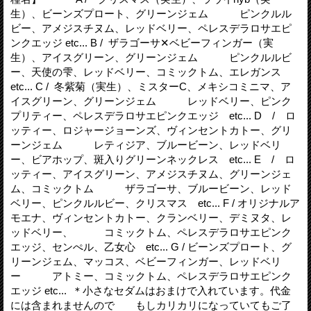
生）、ビーンズプロート、グリーンジェム ピンクルル
ビー、アメジスチヌム、レッドベリー、ペレスデラロサエピ
ンクエッジ etc... B / ザラゴーサ✕ベビーフィンガー（実
生）、アイスグリーン、グリーンジェム ピンクルルビ
ー、天使の雫、レッドベリー、コミックトム、エレガンス
etc... C / 冬紫菊（実生）、ミスターC、メキシコミニマ、ア
イスグリーン、グリーンジェム レッドベリー、ピンク
プリティー、ペレスデラロサエピンクエッジ etc... D / ロ
ッティー、ロジャージョーンズ、ヴィンセントカトー、グリ
ーンジェム レティジア、ブルービーン、レッドベリ
ー、ビアホップ、斑入りグリーンネックレス etc... E / ロ
ッティー、アイスグリーン、アメジスチヌム、グリーンジェ
ム、コミックトム ザラゴーサ、ブルービーン、レッド
ベリー、ピンクルルビー、クリスマス etc... F / オリジナルア
モエナ、ヴィンセントカトー、クランベリー、デミヌタ、レ
ッドベリー、 コミックトム、ペレスデラロサエピンク
エッジ、センぺル、乙女心 etc... G / ビーンズプロート、グ
リーンジェム、マッコス、ベビーフィンガー、レッドベリ
ー アトミー、コミックトム、ペレスデラロサエピンク
エッジ etc... ＊小さなセダムはおまけで入れています。代金
には含まれませんので もしカリカリになっていてもご了