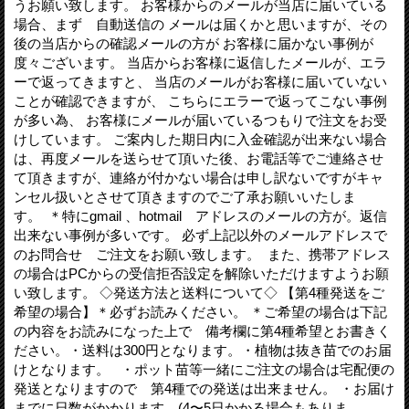
うお願い致します。 お客様からのメールが当店に届いている
場合、まず 自動送信の メールは届くかと思いますが、その
後の当店からの確認メールの方が お客様に届かない事例が
度々ございます。 当店からお客様に返信したメールが、エラ
ーで返ってきますと、 当店のメールがお客様に届いていない
ことが確認できますが、 こちらにエラーで返ってこない事例
が多い為、 お客様にメールが届いているつもりで注文をお受
けしています。 ご案内した期日内に入金確認が出来ない場合
は、再度メールを送らせて頂いた後、お電話等でご連絡させ
て頂きますが、連絡が付かない場合は申し訳ないですがキャ
ンセル扱いとさせて頂きますのでご了承お願いいたしま
す。 ＊特にgmail 、hotmail アドレスのメールの方が。返信
出来ない事例が多いです。 必ず上記以外のメールアドレスで
のお問合せ ご注文をお願い致します。 また、携帯アドレス
の場合はPCからの受信拒否設定を解除いただけますようお願
い致します。 ◇発送方法と送料について◇ 【第4種発送をご
希望の場合】＊必ずお読みください。 ＊ご希望の場合は下記
の内容をお読みになった上で 備考欄に第4種希望とお書きく
ださい。・送料は300円となります。・植物は抜き苗でのお届
けとなります。 ・ポット苗等一緒にご注文の場合は宅配便の
発送となりますので 第4種での発送は出来ません。 ・お届け
までに日数がかかります。(4〜5日かかる場合もありま