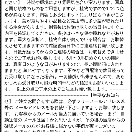
ださい】 時期や環境により雰囲気色合い変わります。写真
と同じ規格のものをご用意しますが、植物ですので1つ1つ色
形が異なります。内容も多少はポットによりばらつきがござ
います。葉が落ちやすい品種など発送時に多少葉が取れたり
する場合があります。到着後はお受け取りの当日中にすぐに
内容を確認してください。多少は小さな傷や擦れなどがあり
ます。重大な葉折れ、植物自体が傷んでいる場合は お取替
えさせて頂きますので確認後当日中にご連連絡お願い致しま
す。日数が経ってからのご連絡の場合は、お取替えできませ
んのでご了承お願い致します。6月〜9月初めぐらいの期間
は、真夏日のような日がありますので、長い期間箱に入れた
ままだと 蒸れやすくなります。不在など再配達で数日経って
お受け取りになった場合は 一切補償が出来ませんので、あら
かじめお受け取り可能な時間帯などの指定をお願いいたしま
す。 以上の点ご了承の上でご注文お願い致します。------------
---------------------------------------------------------【重要なお知ら
せ】 ご注文お問合せする際は、必ずフリーメールアドレス以
外の メールアドレスををお使い下さいますようお願い致しま
す。 お客様からのメールが当店に届いている場合、まず 自
動送信の メールは届くかと思いますが、その後の当店からの
確認メールの方が お客様に届かない事例が度々ございま