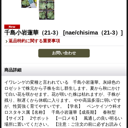
千島小岩蓮華（21-3）
[nae/chisima（21-3）]
返品特約に関する重要事項
商品詳細
イワレンゲの変種と言われている 千島小岩蓮華。灰緑色の
ロゼットで株元から子株を出し群生します。夏から秋にかけ
て白い花を咲かせます。花が咲いた株は枯れますが、子株が
残り、秋遅くから休眠に入ります。 やや高温多湿に弱いです
が、性質強く育てやすいです。 【学名】 ベンケイソウ科オ
ロスタキス属【名称】 千島小岩蓮華【成長期】 春秋型
【サイズ】 2寸ポット 【一口メモ】 風通しの良い明るい
場所に置いてください。 【注意：ご注文の前に必ずお読みく