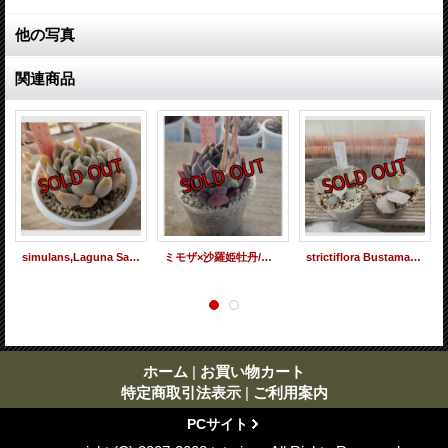
他の写真
関連商品
simulans,Laguna Sanchez ×ジョセリンのバラ/トット実生苗 2寸（26-4）
ミモザ×沙羅姫牡丹/トット実生苗 2寸（26-4）
strictiflora Bustamante/実生苗 2寸（26-4）
ホーム
|
お買い物カート
特定商取引法表示
|
ご利用案内
PCサイト