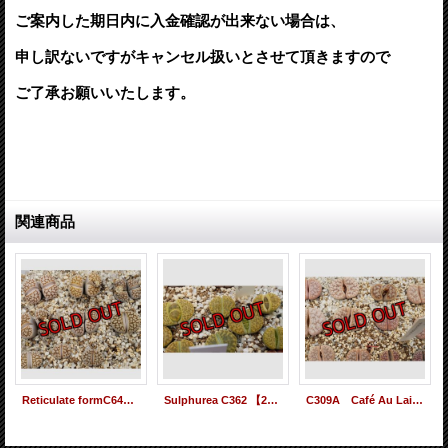
ご案内した期日内に入金確認が出来ない場合は、
申し訳ないですが
キャンセル扱いとさせて頂きますので
ご了承お願いいたします。
関連商品
Reticulate formC64【26-1】
Sulphurea C362 【26-1】
C309A Café Au Lait【26-1】