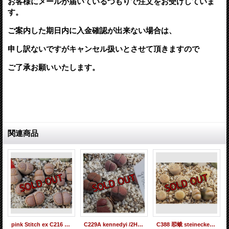
お客様にメールが届いているつもりで注文をお受けしていま
す。
ご案内した期日内に入金確認が出来ない場合は、
申し訳ないですが
キャンセル扱いとさせて頂きますので
ご了承お願いいたします。
関連商品
pink Stitch ex C216 【26-1】
C229A kennedyi /2H【26-1】
C388 翆蛾 steineckeana【26-1】