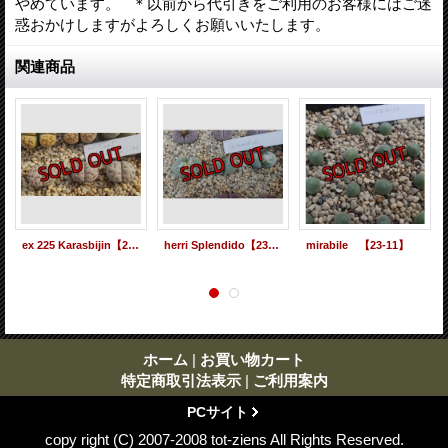
やめています。 ＊以前から代引きをご利用のお客様にはご迷
惑おかけしますがよろしくお願いいたします。
関連商品
ex 225 Karasbijin【23-11】
herri Splendido【23-11】
mirabile 【23-11】
ホーム
|
お買い物カート
特定商取引法表示
|
ご利用案内
PCサイト
copy right (C) 2007-2008 tot-ziens All Rights Reserved.