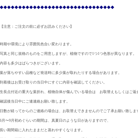
◆◆◆◆◆◆◆◆◆◆◆◆◆◆◆◆◆◆◆◆◆◆◆◆◆◆◆◆◆◆◆
【注意：ご注文の前に必ずお読みください】
時期や環境により雰囲気色合い変わります。
写真と同じ規格のものをご用意しますが、植物ですので1つ1つ色形が異なります。
内容も多少はばらつきがございます。
葉が落ちやすい品種など
発送時に多少葉が取れたりする場合があります。
到着後はお受け取りの当日中にすぐに内容を確認してください。
生長点付近の重大な葉折れ、植物自体が傷んでいる場合は お取替えもしくはご返
確認後当日中にご連連絡お願い致します。
日数が経ってからのご連絡の場合は、お取替えできませんのでご了承お願い致しま
6月〜9月初めぐらいの期間は、真夏日のような日がありますので、
長い期間箱に入れたままだと蒸れやすくなります。