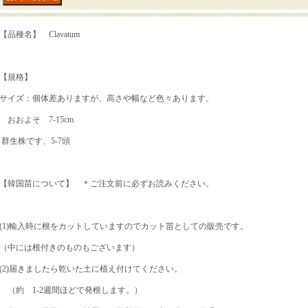
【品種名】 Clavatum
【規格】
サイズ：個体差ありますが、高さや幅など色々あります。
おおよそ 7-15cm
群生株です、5-7頭
【韓国苗について】 ＊ご注文前に必ずお読みください。
(1)輸入時に根をカットしていますのでカット苗としての販売です。
（中には根付きのものもございます）
(2)届きましたら乾いた土に植え付けてください。
（約 1-2週間ほどで発根します。）