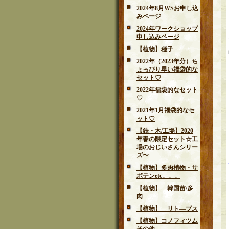
2024年8月WSお申し込
みページ
2024年ワークショップ
申し込みページ
【植物】種子
2022年（2023年分）ち
ょっぴり早い福袋的な
セット♡
2022年福袋的なセット
♡
2021年1月福袋的なセ
ット♡
【鉄・木/工場】2020
年春の限定セット☆工
場のおじいさんシリー
ズ〜
【植物】多肉植物・サ
ボテンetc。。。
【植物】 韓国苗/多
肉
【植物】 リト―プス
【植物】コノフィツム