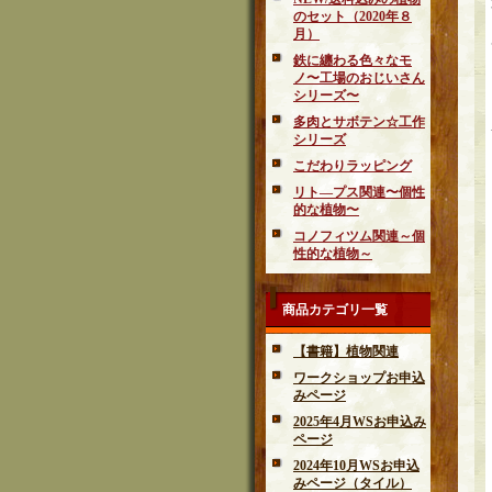
のセット（2020年８
月）
鉄に纏わる色々なモ
ノ〜工場のおじいさん
シリーズ〜
多肉とサボテン☆工作
シリーズ
こだわりラッピング
リト―プス関連〜個性
的な植物〜
コノフィツム関連～個
性的な植物～
商品カテゴリ一覧
【書籍】植物関連
ワークショップお申込
みページ
2025年4月WSお申込み
ページ
2024年10月WSお申込
みページ（タイル）