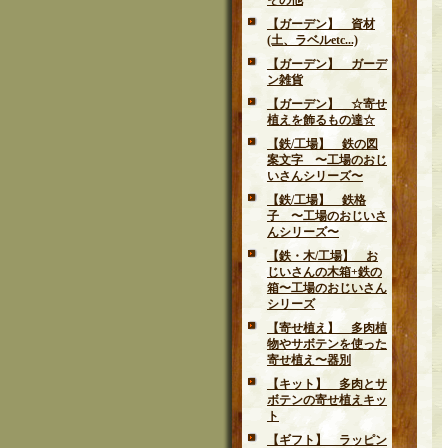
その他
【ガーデン】 資材
(土、ラベルetc...)
【ガーデン】 ガーデ
ン雑貨
【ガーデン】 ☆寄せ
植えを飾るもの達☆
【鉄/工場】 鉄の図
案文字 〜工場のおじ
いさんシリーズ〜
【鉄/工場】 鉄格
子 〜工場のおじいさ
んシリーズ〜
【鉄・木/工場】 お
じいさんの木箱+鉄の
箱〜工場のおじいさん
シリーズ
【寄せ植え】 多肉植
物やサボテンを使った
寄せ植え〜器別
【キット】 多肉とサ
ボテンの寄せ植えキッ
ト
【ギフト】 ラッピン