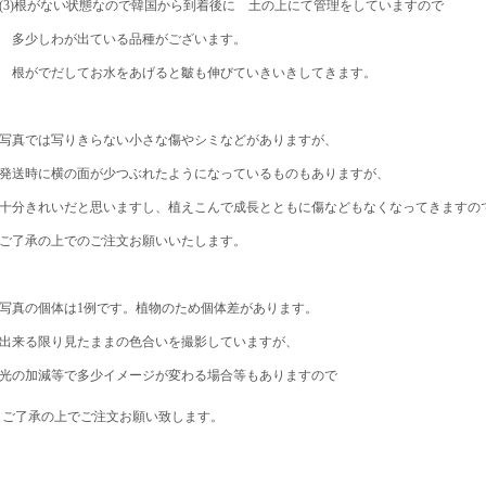
(3)根がない状態なので韓国から到着後に 土の上にて管理をしていますので
多少しわが出ている品種がございます。
根がでだしてお水をあげると皺も伸びていきいきしてきます。
写真では写りきらない小さな傷やシミなどがありますが、
発送時に横の面が少つぶれたようになっているものもありますが、
十分きれいだと思いますし、植えこんで成長とともに傷などもなくなってきますの
ご了承の上でのご注文お願いいたします。
写真の個体は1例です。植物のため個体差があります。
出来る限り見たままの色合いを撮影していますが、
光の加減等で多少イメージが変わる場合等もありますので
ご了承の上でご注文お願い致します。