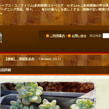
ープス・コノフィツム)多肉植物(エケベリア・セダムetc...)多肉植物の寄
ガーデニング用品、等々、、、毎日の暮らしを楽しくする 植物や古い雑貨の
om
ご利用案内
｜
お問い合せ
商品検索
:
｜
【植物】 韓国苗/多肉
｜
Clavatum（21-1）
商品詳細