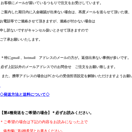
お客様にメールが
届いているつもりで注文をお受けしています。
ご案内した期日内に入金確認が出来ない場合は、
再度メールを送らせて頂いた後、
お電話等でご連絡させて頂きますが、連絡が付かない場合は
申し訳ないですが
キャンセル扱いとさせて頂きますので
ご了承お願いいたします。
＊特にgmail 、hotmail アドレスのメールの方が。
返信出来ない事例が多いです。
必ず上記以外のメールアドレスでの
お問合せ ご注文をお願い致します。
また、携帯アドレスの場合はPCからの受信拒否設定を解除いただけますようお願
◇発送方法と送料について◇
【第4種発送をご希望の場合】＊必ずお読みください。
＊ご希望の場合は下記の内容をお読みになった上で
備考欄に第4種希望とお書きください。