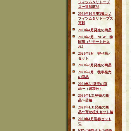
フィツム＆リトープ
ス〜追加商品
2021年10月第3弾コノ
フィツム＆リトープス
更新
2021年4月発売の商品
2021年3月 NEW 韓
国苗（リモート仕入
れ）
2021年3月 寄せ植え
セット
2021年3月発売の商品
2021年2月 後半発売
の商品
2021年2/1発売の商
品〜（追加分）
2021年1/31発売の商
品〜苗編
2021年1/31発売の商
品〜寄せ植えセット編
2021年1月迎春セット
♡
NEW/送料込みの植物